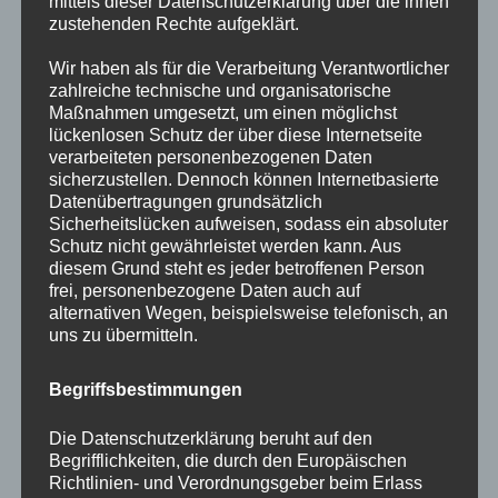
mittels dieser Datenschutzerklärung über die ihnen
erlaubt eine Risikoabschätzung bei Luminalen
zustehenden Rechte aufgeklärt.
Tumoren. Aus der Bestimmung des molekularen
Wir haben als für die Verarbeitung Verantwortlicher
Subtyps ergeben sich darüber hinaus ggf. weitere,
zahlreiche technische und organisatorische
Maßnahmen umgesetzt, um einen möglichst
sinnvolle Testoptionen, wie zum Beispiel Messung
lückenlosen Schutz der über diese Internetseite
von TOPO2A bei Her2-neu positiven Tumoren
verarbeiteten personenbezogenen Daten
oder Immunzellinfiltration bei Her2-neu positiven
sicherzustellen. Dennoch können Internetbasierte
Datenübertragungen grundsätzlich
und Triple-Negativen Tumoren.
(mehr hier)
Sicherheitslücken aufweisen, sodass ein absoluter
Schutz nicht gewährleistet werden kann. Aus
Immunologische Tests bei Brustkrebs: Quantitative
diesem Grund steht es jeder betroffenen Person
frei, personenbezogene Daten auch auf
und qualitative Bestimmung der im Tumor
alternativen Wegen, beispielsweise telefonisch, an
vorhandenen Abwehrzellen auf molekularer
uns zu übermitteln.
Ebene zur Abschätzung der Aggressivität der
Brust- und Darmtumore und des Therapieerfolges
Begriffsbestimmungen
von Chemotherapieansätzen.
(mehr hier)
Die Datenschutzerklärung beruht auf den
Begrifflichkeiten, die durch den Europäischen
Die molekularen Testungen können an dem zur
Richtlinien- und Verordnungsgeber beim Erlass