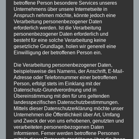
betroffene Person besondere Services unseres
bestmöglichen Angriffspunkte. Dies betrifft
Unternehmens über unsere Internetseite in
Anspruch nehmen möchte, könnte jedoch eine
insbesondere die Abschätzung der
Verarbeitung personenbezogener Daten
Zellteilungsaktivität der Tumore und des
erforderlich werden. Ist die Verarbeitung
personenbezogener Daten erforderlich und
Vorhandenseins von Hormonrezeptoren. Hierzu
besteht für eine solche Verarbeitung keine
wurden in den letzten Jahren zahlreiche Arbeiten
gesetzliche Grundlage, holen wir generell eine
in wissenschaftlichen Fachzeitschriften publiziert.
Einwilligung der betroffenen Person ein.
Die Verarbeitung personenbezogener Daten,
Derzeit können wir
beispielsweise des Namens, der Anschrift, E-Mail-
folgende
molekularbiologische
Tests durchführen:
Adresse oder Telefonnummer einer betroffenen
Person, erfolgt stets im Einklang mit der
Hormonrezeptoren bei Brustkrebs: Bestimmung
Datenschutz-Grundverordnung und in
der Zielgene von Brustkrebstherapien und
Übereinstimmung mit den für uns geltenden
Klassifizierung des molekularen
landesspezifischen Datenschutzbestimmungen.
Mittels dieser Datenschutzerklärung möchte unser
Brustkrebssubtyps (Luminal, Her2-neu positiv und
Unternehmen die Öffentlichkeit über Art, Umfang
Triple Negativ) durch Messung von ESR1, PGR,
und Zweck der von uns erhobenen, genutzten und
verarbeiteten personenbezogenen Daten
Her2-neu und der Zellteilungsaktivität. Die
informieren. Ferner werden betroffene Personen
quantitative Messung der Zellteilungsaktivität