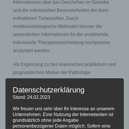
Informationen über das Geschehen im Gewebe
und die individuellen Besonderheiten der darin
enthaltenen Tumorzellen. Durch
molekularbiologische Methoden können die
wesentlichen Informationen für die anstehende,
individuelle Therapieentscheidung hochpräzise
analysiert werden.
Als Ergänzung zu den klassischen prädiktiven und
prognostischen Marker der Pathologie
(„Immunhistochemie“) wird mittels der
Datenschutzerklärung
molekularbiologischen Messungen die
Tumorbiologie objektiv und quantifizierbar erfasst.
Stand: 24.02.2023
Die Ergebnisse ermöglichen beispielsweise bei
Wir freuen uns sehr über Ihr Interesse an unserem
grenzwertigen immunhistochemischen
Unternehmen. Eine Nutzung der Internetseiten ist
grundsätzlich ohne jede Angabe
Ergebnissen weiterführende Aussagen
personenbezogener Daten möglich. Sofern eine
hinsichtlich der Aggressivität und der